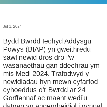
Jul 1, 2024
Bydd Bwrdd Iechyd Addysgu
Powys (BIAP) yn gweithredu
sawl newid dros dro i’w
wasanaethau gan ddechrau ym
mis Medi 2024. Trafodwyd y
newidiadau hyn mewn cyfarfod
cyhoeddus o’r Bwrdd ar 24
Gorffennaf ac maent wedi’u
datgan yn angenrheidiol i gynnal