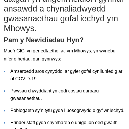
ansawdd a chynaliadwyedd
gwasanaethau gofal iechyd ym
Mhowys.
Pam y Newidiadau Hyn?
Mae’r GIG, yn genedlaethol ac ym Mhowys, yn wynebu
nifer o heriau, gan gynnwys:
Amseroedd aros cynyddol ar gyfer gofal cynlluniedig ar
ôl COVID-19.
Pwysau chwyddiant yn codi costau darparu
gwasanaethau.
Poblogaeth sy’n tyfu gyda lluosogrwydd o gyflwr iechyd.
Prinder staff gyda chymhareb o unigolion oed gwaith