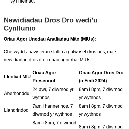
sy’n lleihau.
Newidiadau Dros Dro wedi’u
Cynllunio
Oriau Agor Unedau Anafiadau Mân (MIUs):
Oherwydd anawsterau staffio a galw isel dros nos, mae
newidiadau dros dro i oriau agor rhai MIUs:
Oriau Agor
Oriau Agor Dros Dro
Lleoliad MIU
Presennol
(o Fedi 2024)
24 awr, 7 diwrnod yr
8am i 8pm, 7 diwrnod
Aberhonddu
wythnos
yr wythnos
7am i hanner nos, 7
8am i 8pm, 7 diwrnod
Llandrindod
diwrnod yr wythnos
yr wythnos
8am i 8pm, 7 diwrnod
8am i 8pm, 7 diwrnod