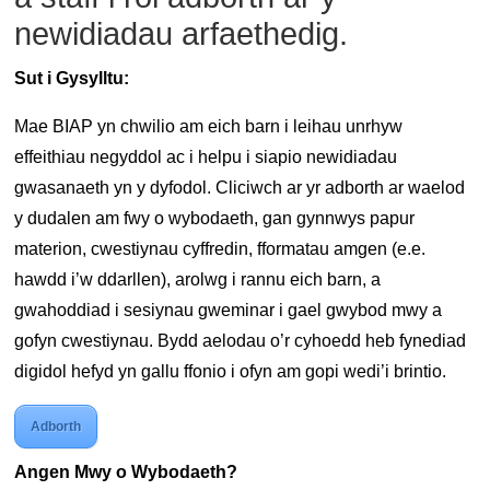
newidiadau arfaethedig.
Sut i Gysylltu:
Mae BIAP yn chwilio am eich barn i leihau unrhyw
effeithiau negyddol ac i helpu i siapio newidiadau
gwasanaeth yn y dyfodol. Cliciwch ar yr adborth ar waelod
y dudalen am fwy o wybodaeth, gan gynnwys papur
materion, cwestiynau cyffredin, fformatau amgen (e.e.
hawdd i’w ddarllen), arolwg i rannu eich barn, a
gwahoddiad i sesiynau gweminar i gael gwybod mwy a
gofyn cwestiynau. Bydd aelodau o’r cyhoedd heb fynediad
digidol hefyd yn gallu ffonio i ofyn am gopi wedi’i brintio.
Adborth
Angen Mwy o Wybodaeth?