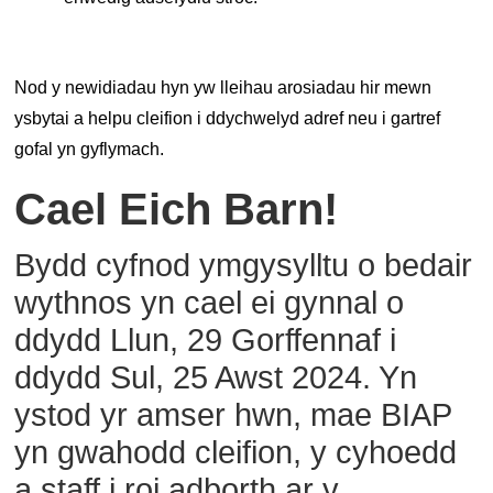
Nod y newidiadau hyn yw lleihau arosiadau hir mewn
ysbytai a helpu cleifion i ddychwelyd adref neu i gartref
gofal yn gyflymach.
Cael Eich Barn!
Bydd cyfnod ymgysylltu o bedair
wythnos yn cael ei gynnal o
ddydd Llun, 29 Gorffennaf i
ddydd Sul, 25 Awst 2024. Yn
ystod yr amser hwn, mae BIAP
yn gwahodd cleifion, y cyhoedd
a staff i roi adborth ar y