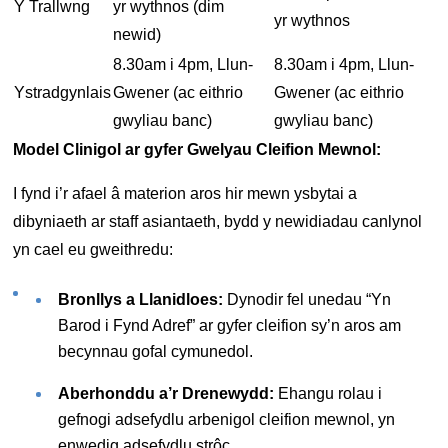
Y Trallwng
yr wythnos (dim
yr wythnos
newid)
8.30am i 4pm, Llun-
8.30am i 4pm, Llun-
Ystradgynlais
Gwener (ac eithrio
Gwener (ac eithrio
gwyliau banc)
gwyliau banc)
Model Clinigol ar gyfer Gwelyau Cleifion Mewnol:
I fynd i’r afael â materion aros hir mewn ysbytai a
dibyniaeth ar staff asiantaeth, bydd y newidiadau canlynol
yn cael eu gweithredu:
Bronllys a Llanidloes:
Dynodir fel unedau “Yn
Barod i Fynd Adref” ar gyfer cleifion sy’n aros am
becynnau gofal cymunedol.
Aberhonddu a’r Drenewydd:
Ehangu rolau i
gefnogi adsefydlu arbenigol cleifion mewnol, yn
enwedig adsefydlu strôc.