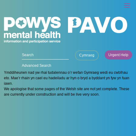
Urgent Help
Cymraeg
Advanced Search
Ymddiheurwn nad yw rhai tudalennau o’r wefan Gymraeg wedi eu cwblhau
eto. Mae’r rhain yn cael eu hadeiladu ar hyn o bryd a byddant yn fyw yn fuan
iawn.
We apologise that some pages of the Welsh site are not yet complete. These
are currently under construction and will be live very soon.