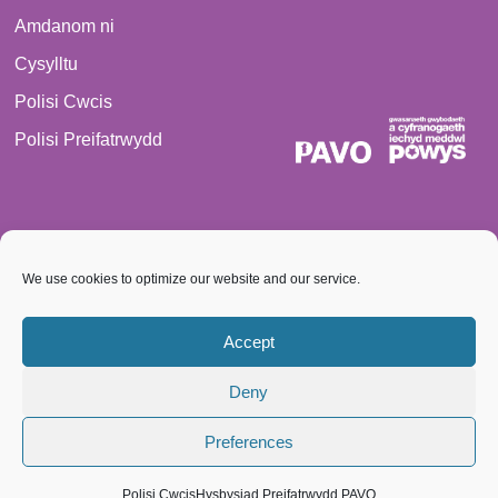
Amdanom ni
Cysylltu
Polisi Cwcis
Polisi Preifatrwydd
We use cookies to optimize our website and our service.
© 2026 PAVO Cedwir bob hawl. Rhif Elusen Gofrestredig:
1069557.
Accept
Cwmni cyfyngedig trwy warrant, rhif 3522144. Cofrestrwyd yng
Deny
Nghymru
Preferences
Polisi Cwcis
Hysbysiad Preifatrwydd PAVO