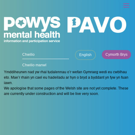
Cymorth Brys
English
Chwilio manwl
Ymddiheurwn nad yw rhai tudalennau o’r wefan Gymraeg wedi eu cwblhau
eto. Mae’r rhain yn cael eu hadeiladu ar hyn o bryd a byddant yn fyw yn fuan
iawn.
We apologise that some pages of the Welsh site are not yet complete. These
are currently under construction and will be live very soon.