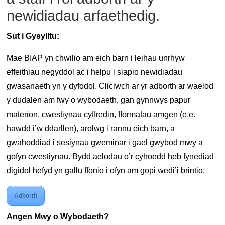
newidiadau arfaethedig.
Sut i Gysylltu:
Mae BIAP yn chwilio am eich barn i leihau unrhyw
effeithiau negyddol ac i helpu i siapio newidiadau
gwasanaeth yn y dyfodol. Cliciwch ar yr adborth ar waelod
y dudalen am fwy o wybodaeth, gan gynnwys papur
materion, cwestiynau cyffredin, fformatau amgen (e.e.
hawdd i’w ddarllen), arolwg i rannu eich barn, a
gwahoddiad i sesiynau gweminar i gael gwybod mwy a
gofyn cwestiynau. Bydd aelodau o’r cyhoedd heb fynediad
digidol hefyd yn gallu ffonio i ofyn am gopi wedi’i brintio.
Adborth
Angen Mwy o Wybodaeth?