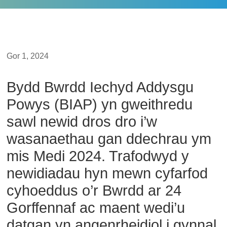
Gor 1, 2024
Bydd Bwrdd Iechyd Addysgu
Powys (BIAP) yn gweithredu
sawl newid dros dro i’w
wasanaethau gan ddechrau ym
mis Medi 2024. Trafodwyd y
newidiadau hyn mewn cyfarfod
cyhoeddus o’r Bwrdd ar 24
Gorffennaf ac maent wedi’u
datgan yn angenrheidiol i gynnal