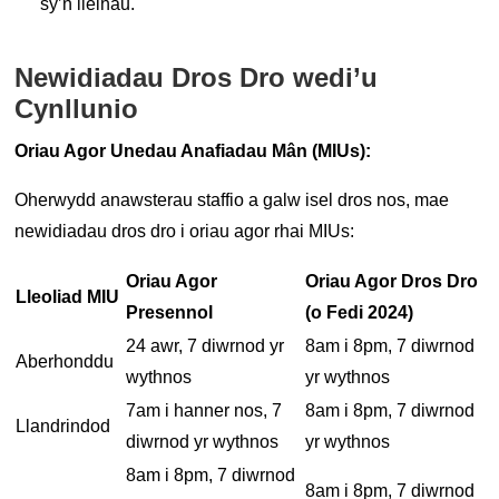
sy’n lleihau.
Newidiadau Dros Dro wedi’u
Cynllunio
Oriau Agor Unedau Anafiadau Mân (MIUs):
Oherwydd anawsterau staffio a galw isel dros nos, mae
newidiadau dros dro i oriau agor rhai MIUs:
Oriau Agor
Oriau Agor Dros Dro
Lleoliad MIU
Presennol
(o Fedi 2024)
24 awr, 7 diwrnod yr
8am i 8pm, 7 diwrnod
Aberhonddu
wythnos
yr wythnos
7am i hanner nos, 7
8am i 8pm, 7 diwrnod
Llandrindod
diwrnod yr wythnos
yr wythnos
8am i 8pm, 7 diwrnod
8am i 8pm, 7 diwrnod