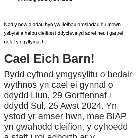
Nod y newidiadau hyn yw lleihau arosiadau hir mewn
ysbytai a helpu cleifion i ddychwelyd adref neu i gartref
gofal yn gyflymach.
Cael Eich Barn!
Bydd cyfnod ymgysylltu o bedair
wythnos yn cael ei gynnal o
ddydd Llun, 29 Gorffennaf i
ddydd Sul, 25 Awst 2024. Yn
ystod yr amser hwn, mae BIAP
yn gwahodd cleifion, y cyhoedd
a staff i roi adborth ar y