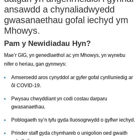
ansawdd a chynaliadwyedd
gwasanaethau gofal iechyd ym
Mhowys.
Pam y Newidiadau Hyn?
Mae’r GIG, yn genedlaethol ac ym Mhowys, yn wynebu
nifer o heriau, gan gynnwys:
Amseroedd aros cynyddol ar gyfer gofal cynlluniedig ar
ôl COVID-19.
Pwysau chwyddiant yn codi costau darparu
gwasanaethau.
Poblogaeth sy’n tyfu gyda lluosogrwydd o gyflwr iechyd.
Prinder staff gyda chymhareb o unigolion oed gwaith