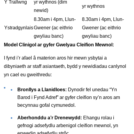
Y Trallwng
yr wythnos (dim
yr wythnos
newid)
8.30am i 4pm, Llun-
8.30am i 4pm, Llun-
Ystradgynlais
Gwener (ac eithrio
Gwener (ac eithrio
gwyliau banc)
gwyliau banc)
Model Clinigol ar gyfer Gwelyau Cleifion Mewnol:
I fynd i’r afael â materion aros hir mewn ysbytai a
dibyniaeth ar staff asiantaeth, bydd y newidiadau canlynol
yn cael eu gweithredu:
Bronllys a Llanidloes:
Dynodir fel unedau “Yn
Barod i Fynd Adref” ar gyfer cleifion sy’n aros am
becynnau gofal cymunedol.
Aberhonddu a’r Drenewydd:
Ehangu rolau i
gefnogi adsefydlu arbenigol cleifion mewnol, yn
enwedig adsefydlu strôc.