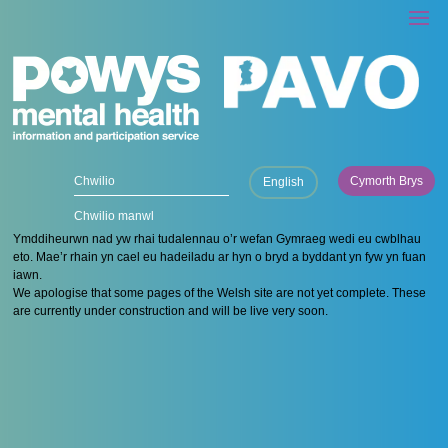
Cymorth Brys
English
Chwilio manwl
Ymddiheurwn nad yw rhai tudalennau o’r wefan Gymraeg wedi eu cwblhau
eto. Mae’r rhain yn cael eu hadeiladu ar hyn o bryd a byddant yn fyw yn fuan
iawn.
We apologise that some pages of the Welsh site are not yet complete. These
are currently under construction and will be live very soon.