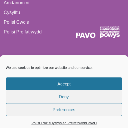
Amdanom ni
Cysylltu
Polisi Cwcis
Polisi Preifatrwydd
We use cookies to optimize our website and our service.
© 2026 PAVO Cedwir bob hawl. Rhif Elusen Gofrestredig:
1069557.
Accept
Cwmni cyfyngedig trwy warrant, rhif 3522144. Cofrestrwyd yng
Deny
Nghymru
Preferences
Polisi Cwcis
Hysbysiad Preifatrwydd PAVO