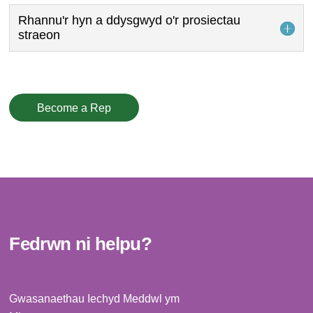
Rhannu'r hyn a ddysgwyd o'r prosiectau
straeon
Become a Rep
Fedrwn ni helpu?
Gwasanaethau Iechyd Meddwl ym