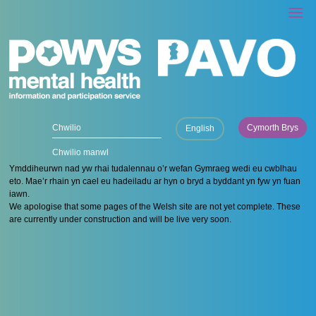
Cymorth Brys
English
Chwilio manwl
Ymddiheurwn nad yw rhai tudalennau o’r wefan Gymraeg wedi eu cwblhau
eto. Mae’r rhain yn cael eu hadeiladu ar hyn o bryd a byddant yn fyw yn fuan
iawn.
We apologise that some pages of the Welsh site are not yet complete. These
are currently under construction and will be live very soon.