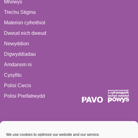
Mhowys
Trechu Stigma
Materion cyfreithiol
Dweud eich dweud
Newyddion
Digwyddiadau
Amdanom ni
Cysylltu
Polisi Cwcis
Polisi Preifatrwydd
We use cookies to optimize our website and our service.