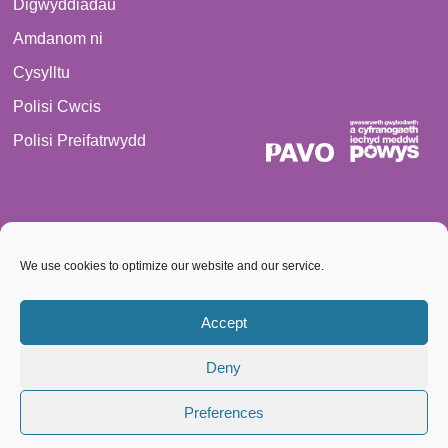
Digwyddiadau
Amdanom ni
Cysylltu
Polisi Cwcis
Polisi Preifatrwydd
We use cookies to optimize our website and our service.
© 2026 PAVO Cedwir bob hawl. Rhif Elusen Gofrestredig:
1069557.
Accept
Cwmni cyfyngedig trwy warrant, rhif 3522144. Cofrestrwyd yng
Deny
Nghymru
Preferences