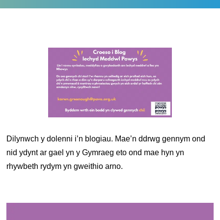
Dilynwch y dolenni i’n blogiau. Mae’n ddrwg gennym ond
nid ydynt ar gael yn y Gymraeg eto ond mae hyn yn
rhywbeth rydym yn gweithio arno.