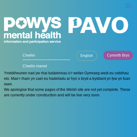
Cymorth Brys
English
Chwilio manwl
Ymddiheurwn nad yw rhai tudalennau o’r wefan Gymraeg wedi eu cwblhau
eto. Mae’r rhain yn cael eu hadeiladu ar hyn o bryd a byddant yn fyw yn fuan
iawn.
We apologise that some pages of the Welsh site are not yet complete. These
are currently under construction and will be live very soon.