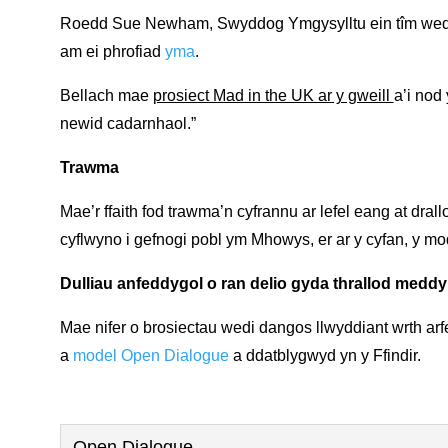
Roedd Sue Newham, Swyddog Ymgysylltu ein tîm wedi 
am ei phrofiad
yma
.
Bellach mae
prosiect Mad in the UK ar y gweill
a’i nod
newid cadarnhaol.”
Trawma
Mae’r ffaith fod trawma’n cyfrannu ar lefel eang at dra
cyflwyno i gefnogi pobl ym Mhowys, er ar y cyfan, y m
Dulliau anfeddygol o ran delio gyda thrallod meddyl
Mae nifer o brosiectau wedi dangos llwyddiant wrth arfe
a
model Open Dialogue
a ddatblygwyd yn y Ffindir.
Open Dialogue