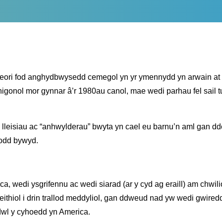
theori fod anghydbwysedd cemegol yn yr ymennydd yn arwain at s
nigonol mor gynnar â’r 1980au canol, mae wedi parhau fel sail tu 
leisiau ac “anhwylderau” bwyta yn cael eu barnu’n aml gan ddoe
nodd bywyd.
 wedi ysgrifennu ac wedi siarad (ar y cyd ag eraill) am chwilio 
ffeithiol i drin trallod meddyliol, gan ddweud nad yw wedi gwir
dwl y cyhoedd yn America.