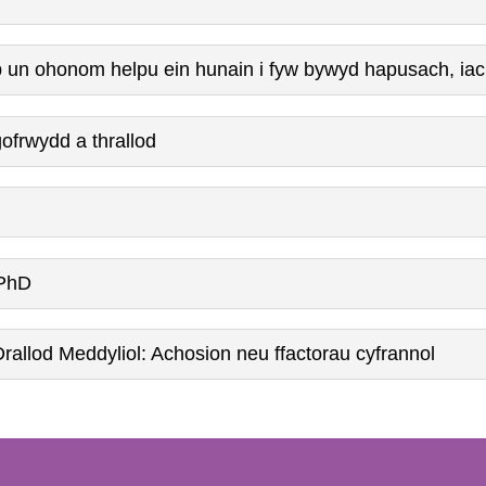
ob un ohonom helpu ein hunain i fyw bywyd hapusach, ia
ofrwydd a thrallod
 PhD
Drallod Meddyliol: Achosion neu ffactorau cyfrannol