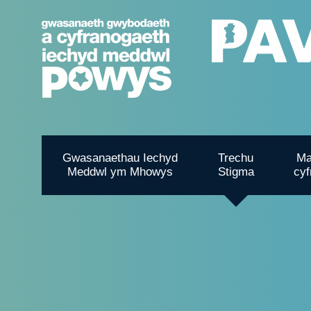
Gwasanaethau Iechyd
Trechu
Ma
Meddwl ym Mhowys
Stigma
cyf