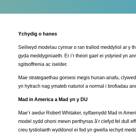
Ychydig o hanes
Seiliwyd modelau cynnar o ran trallod meddyliol ar y 
gyda meddyginiaeth. Er i’r theori gael ei ystyried yn an
sgitsoffrenia ac iselder.
Mae strategaethau goroesi megis hunan-anafu, clywed l
yn hytrach nag ymateb naturiol a normal i brofiadau a
Mad in America a Mad yn y DU
Mae’r awdur Robert Whitaker, sylfaenydd Mad in America,
model sydd ohoni mewn perthynas â’r clefyd fel dull e
creu tystiolaeth wyddonol ei fod yn gwella iechyd med