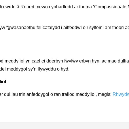
cwrdd â Robert mewn cynhadledd ar thema ‘Compassionate Men
 yw “gwasanaethu fel catalydd i ailfeddwl o’r sylfeini am theor
llod meddyliol yn cael ei dderbyn fwyfwy erbyn hyn, ac mae dull
odel meddygol sy’n llywyddu o hyd.
iol
r dulliau trin anfeddygol o ran trallod meddyliol, megis:
Rhwydwa