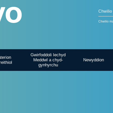
Chwilio m
Gwirfoddoli Iechyd
terion
Meddwl a chyd-
Newyddion
reithiol
gynhyrchu