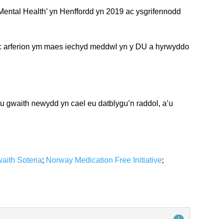
tal Health’ yn Henffordd yn 2019 ac ysgrifennodd
i ac arferion ym maes iechyd meddwl yn y DU a hyrwyddo
iau gwaith newydd yn cael eu datblygu’n raddol, a’u
ith Soteria
;
Norway Medication Free Initiative
;