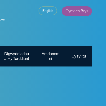
English
Cymorth Brys
anwl
Digwyddiadau
Amdanom
Cysylltu
a Hyfforddiant
ni