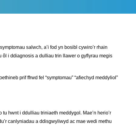
CYP – Mynd allan ar gyfer eich
iechyd meddwl
ymptomau salwch, a’i fod yn bosibl cywiro’r rhain
ôl i ddiagnosis a dulliau trin llawer o gyflyrau megis
thineb prif ffrwd fel “symptomau” “afiechyd meddyliol”
tu hwnt i ddulliau triniaeth meddygol. Mae’n herio’r
eddu’r canlyniadau a ddisgwyliwyd ac mae wedi methu