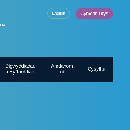
English
Cymorth Brys
anwl
Digwyddiadau
Amdanom
Cysylltu
a Hyfforddiant
ni