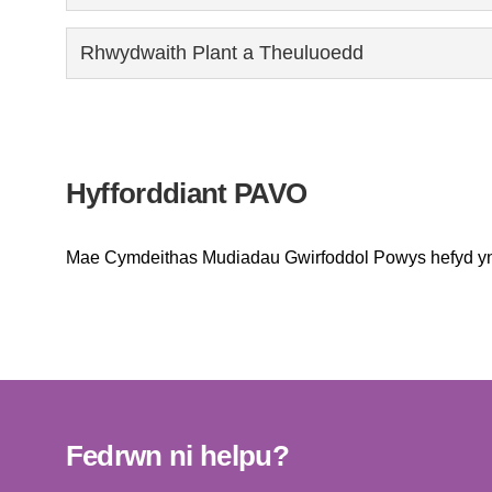
Rhwydwaith Plant a Theuluoedd
Hyfforddiant PAVO
Mae Cymdeithas Mudiadau Gwirfoddol Powys hefyd yn d
Fedrwn ni helpu?