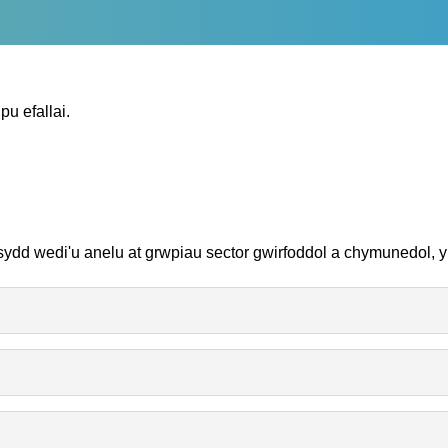
u efallai.
dd wedi'u anelu at grwpiau sector gwirfoddol a chymunedol, yn