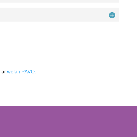
 ar
wefan PAVO.