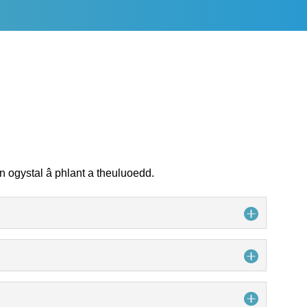
CYP – Mynd allan ar gyfer eich
iechyd meddwl
 ogystal â phlant a theuluoedd.