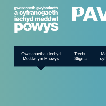
Gwasanaethau Iechyd
Trechu
Ma
Meddwl ym Mhowys
Stigma
cyf