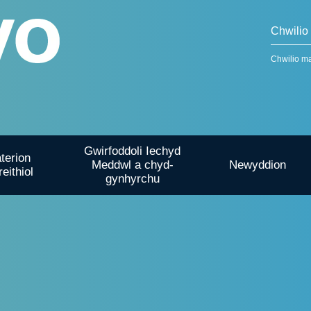
Chwilio m
Gwirfoddoli Iechyd
terion
Meddwl a chyd-
Newyddion
reithiol
gynhyrchu