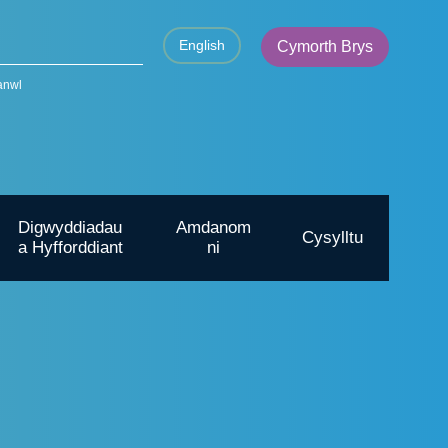
English
Cymorth Brys
anwl
Digwyddiadau
Amdanom
Cysylltu
a Hyfforddiant
ni