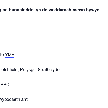
giad hunanladdol yn ddiweddarach mewn bywyd
ite
YMA
etchfield, Prifysgol Strathclyde
BIPBC
gwybodaeth am: