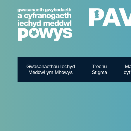
Gwasanaethau Iechyd
Trechu
Ma
Meddwl ym Mhowys
Stigma
cyf