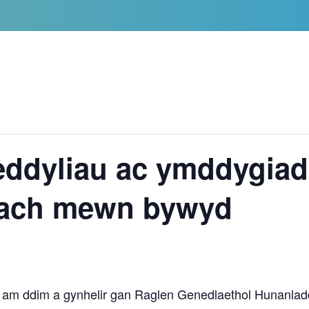
ddyliau ac ymddygiad
rach mewn bywyd
r am ddim a gynhelir gan Raglen Genedlaethol Hunanla