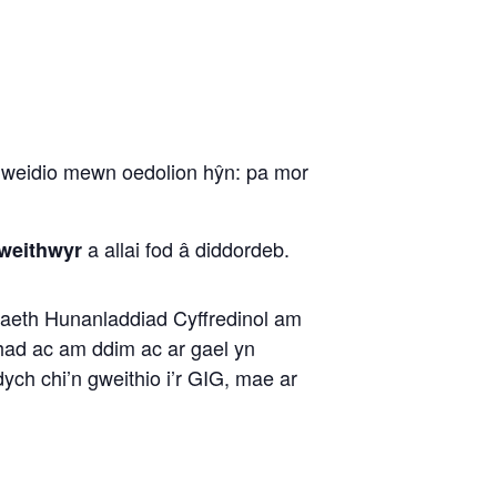
iweidio mewn oedolion hŷn: pa mor
a allai fod â diddordeb.
weithwyr
aeth Hunanladdiad Cyffredinol am
rhad ac am ddim ac ar gael yn
ych chi’n gweithio i’r GIG, mae ar