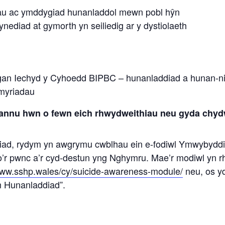
iau ac ymddygiad hunanladdol mewn pobl hŷn
nediad at gymorth yn seiliedig ar y dystiolaeth
gan Iechyd y Cyhoedd BIPBC – hunanladdiad a hunan-n
ymyriadau
annu hwn o fewn eich rhwydweithiau neu gyda chyd
diad, rydym yn awgrymu cwblhau ein e-fodiwl Ymwybyddi
l o’r pwnc a’r cyd-destun yng Nghymru. Mae’r modiwl yn 
www.sshp.wales/cy/suicide-awareness-module/
neu, os yd
 Hunanladdiad”.