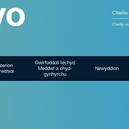
Chwilio m
Gwirfoddoli Iechyd
terion
Meddwl a chyd-
Newyddion
reithiol
gynhyrchu