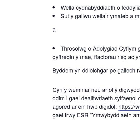
Wella cydnabyddiaeth o feddyl
Sut y gallwn wella’r ymateb a my
a
Throsolwg o Adolygiad Cyflym 
gyffredin y mae, ffactorau risg ac 
Byddem yn ddiolchgar pe gallech
r
Cyn y weminar neu ar ôl y digwyd
ddim i gael dealltwriaeth sylfaeno
agored ar ein hwb digidol:
https://
gael trwy ESR “Ymwybyddiaeth am