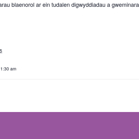
rau blaenorol ar ein tudalen digwyddiadau a gwemina
5
11:30 am