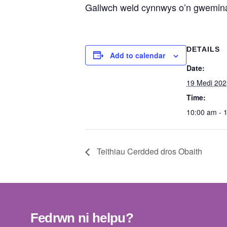
Gallwch weld cynnwys o’n gwemina
DETAILS
Add to calendar
Date:
19 Medi 202
Time:
10:00 am - 
Teithiau Cerdded dros Obaith
Fedrwn ni helpu?