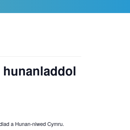
CYP – Mynd allan ar gyfer eich
iechyd meddwl
 hunanladdol
ddiad a Hunan-niwed Cymru.