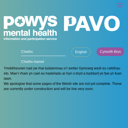
Cymorth Brys
English
Chwilio manwl
Ymddiheurwn nad yw rhai tudalennau o’r wefan Gymraeg wedi eu cwblhau
eto. Mae’r rhain yn cael eu hadeiladu ar hyn o bryd a byddant yn fyw yn fuan
iawn.
We apologise that some pages of the Welsh site are not yet complete. These
are currently under construction and will be live very soon.