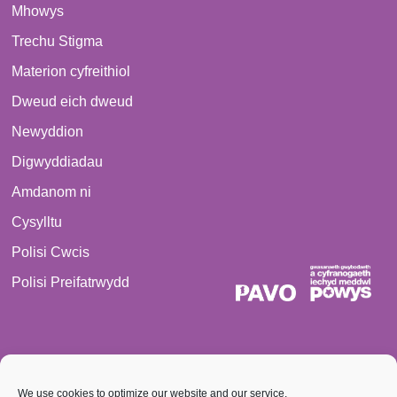
Mhowys
Trechu Stigma
Materion cyfreithiol
Dweud eich dweud
Newyddion
Digwyddiadau
Amdanom ni
Cysylltu
Polisi Cwcis
Polisi Preifatrwydd
We use cookies to optimize our website and our service.