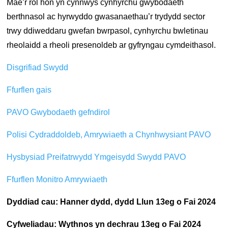
Mae’r rôl hon yn cynnwys cynhyrchu gwybodaeth
berthnasol ac hyrwyddo gwasanaethau’r trydydd sector
trwy ddiweddaru gwefan bwrpasol, cynhyrchu bwletinau
rheolaidd a rheoli presenoldeb ar gyfryngau cymdeithasol.
Disgrifiad Swydd
Ffurflen gais
PAVO Gwybodaeth gefndirol
Polisi Cydraddoldeb, Amrywiaeth a Chynhwysiant PAVO
Hysbysiad Preifatrwydd Ymgeisydd Swydd PAVO
Ffurflen Monitro Amrywiaeth
Dyddiad cau: Hanner dydd, dydd Llun 13eg o Fai 2024
Cyfweliadau: Wythnos yn dechrau 13eg o Fai 2024