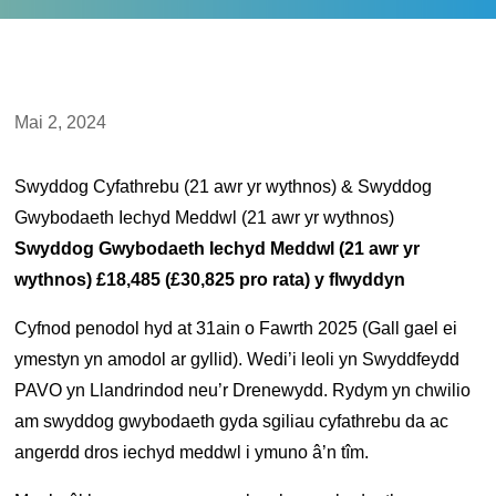
Mai 2, 2024
Swyddog Cyfathrebu (21 awr yr wythnos) & Swyddog
Gwybodaeth Iechyd Meddwl (21 awr yr wythnos)
Swyddog Gwybodaeth Iechyd Meddwl (21 awr yr
wythnos) £18,485 (£30,825 pro rata) y flwyddyn
Cyfnod penodol hyd at 31ain o Fawrth 2025 (Gall gael ei
ymestyn yn amodol ar gyllid). Wedi’i leoli yn Swyddfeydd
PAVO yn Llandrindod neu’r Drenewydd. Rydym yn chwilio
am swyddog gwybodaeth gyda sgiliau cyfathrebu da ac
angerdd dros iechyd meddwl i ymuno â’n tîm.