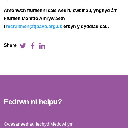
Anfonwch ffurflenni cais wedi’u cwblhau, ynghyd â’r
Ffurflen Monitro Amrywiaeth
i
recruitmen(at)pavo.org.uk
erbyn y dyddiad cau.
Share
Fedrwn ni helpu?
Gwasanaethau Iechyd Meddwl ym