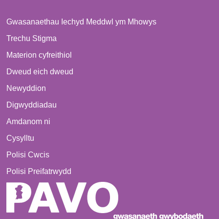
Gwasanaethau Iechyd Meddwl ym Mhowys
Trechu Stigma
Materion cyfreithiol
Dweud eich dweud
Newyddion
Digwyddiadau
Amdanom ni
Cysylltu
Polisi Cwcis
Polisi Preifatrwydd