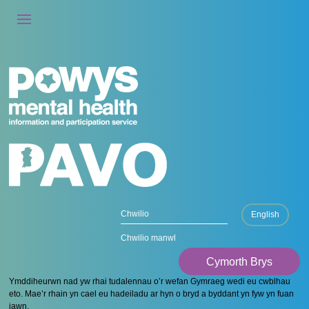
English
Chwilio manwl
Cymorth Brys
Ymddiheurwn nad yw rhai tudalennau o’r wefan Gymraeg wedi eu cwblhau
eto. Mae’r rhain yn cael eu hadeiladu ar hyn o bryd a byddant yn fyw yn fuan
iawn.