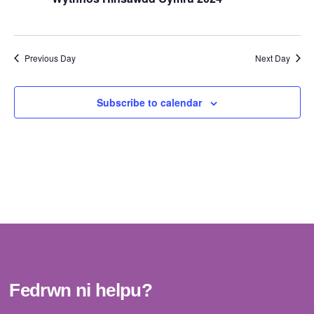
View
Navig
Previous Day
Next Day
Subscribe to calendar
Fedrwn ni helpu?