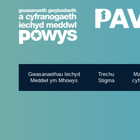
Gwasanaethau Iechyd
Trechu
Ma
Meddwl ym Mhowys
Stigma
cyf