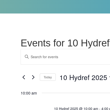
Events for 10 Hydre
Events
Enter
Search
Keyword.
Search
and
10 Hydref 2025
for
Today
Views
Events
Select
by
Navigation
date.
10:00 am
Keyword.
10 Hydref 2025 @ 10:00 am
-
4:00