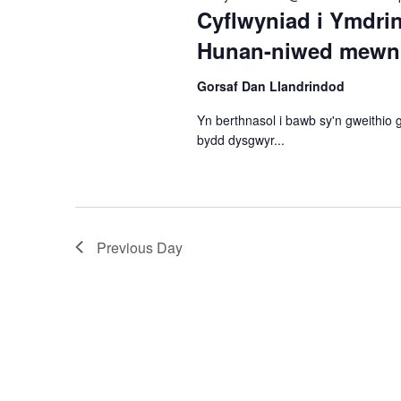
Cyflwyniad i Ymdri
Hunan-niwed mewn P
Gorsaf Dan Llandrindod
Yn berthnasol i bawb sy'n gweithio 
bydd dysgwyr...
Previous Day