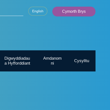
English
Cymorth Brys
Digwyddiadau
Amdanom
Cysylltu
a Hyfforddiant
ni