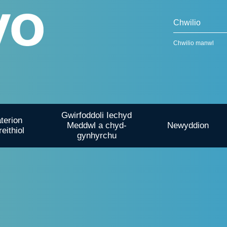
Chwilio manwl
Gwirfoddoli Iechyd
terion
Meddwl a chyd-
Newyddion
reithiol
gynhyrchu