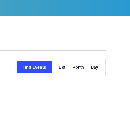
CYP – Mynd allan ar gyfer eich
iechyd meddwl
Event
Find Events
List
Month
Day
Views
Navigation