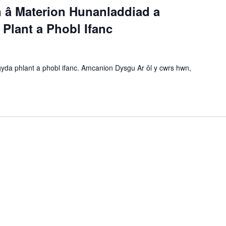
n â Materion Hunanladdiad a
lant a Phobl Ifanc
gyda phlant a phobl ifanc. Amcanion Dysgu Ar ôl y cwrs hwn,