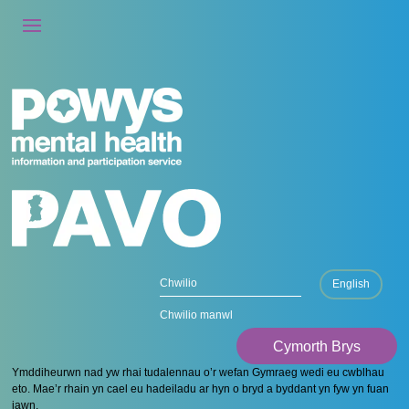
English
Chwilio manwl
Cymorth Brys
Ymddiheurwn nad yw rhai tudalennau o’r wefan Gymraeg wedi eu cwblhau
eto. Mae’r rhain yn cael eu hadeiladu ar hyn o bryd a byddant yn fyw yn fuan
iawn.