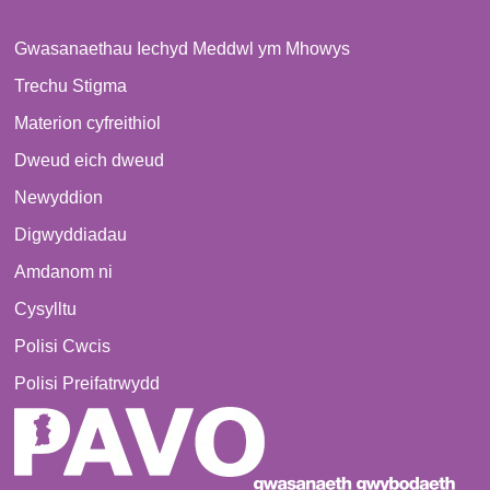
Gwasanaethau Iechyd Meddwl ym Mhowys
Trechu Stigma
Materion cyfreithiol
Dweud eich dweud
Newyddion
Digwyddiadau
Amdanom ni
Cysylltu
Polisi Cwcis
Polisi Preifatrwydd