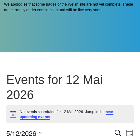
We apologise that some pages of the Welsh site are not yet complete. These
are currently under construction and will be live very soon.
Events for 12 Mai
2026
No events scheduled for 12 Mai 2026. Jump to the
next
Notice
upcoming events
.
5/12/2026
Even
Ev
Search
Day