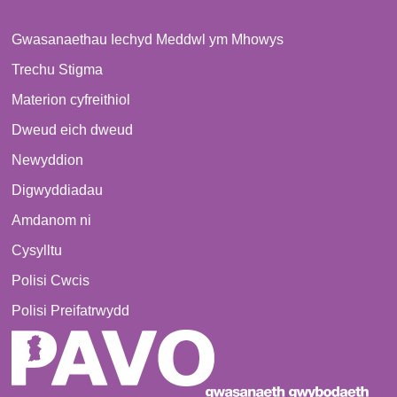
Gwasanaethau Iechyd Meddwl ym Mhowys
Trechu Stigma
Materion cyfreithiol
Dweud eich dweud
Newyddion
Digwyddiadau
Amdanom ni
Cysylltu
Polisi Cwcis
Polisi Preifatrwydd