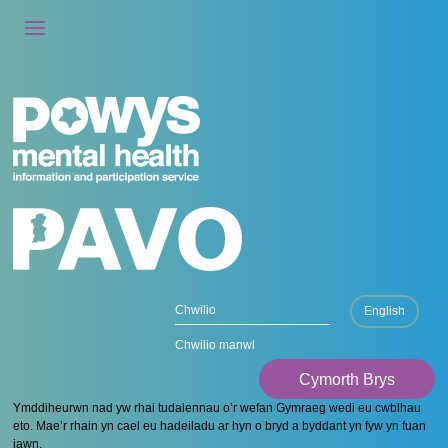
English
Chwilio manwl
Cymorth Brys
Ymddiheurwn nad yw rhai tudalennau o’r wefan Gymraeg wedi eu cwblhau
eto. Mae’r rhain yn cael eu hadeiladu ar hyn o bryd a byddant yn fyw yn fuan
iawn.