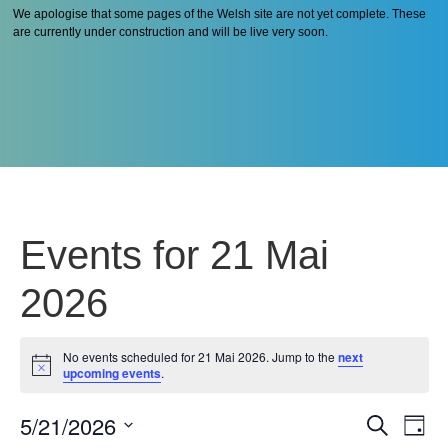
We apologise that some pages of the Welsh site are not yet complete. These
are currently under construction and will be live very soon.
Events for 21 Mai
2026
No events scheduled for 21 Mai 2026. Jump to the
next
Notice
upcoming events
.
5/21/2026
Even
Ev
Search
Day