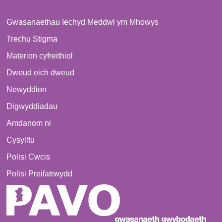
Gwasanaethau Iechyd Meddwl ym Mhowys
Trechu Stigma
Materion cyfreithiol
Dweud eich dweud
Newyddion
Digwyddiadau
Amdanom ni
Cysylltu
Polisi Cwcis
Polisi Preifatrwydd