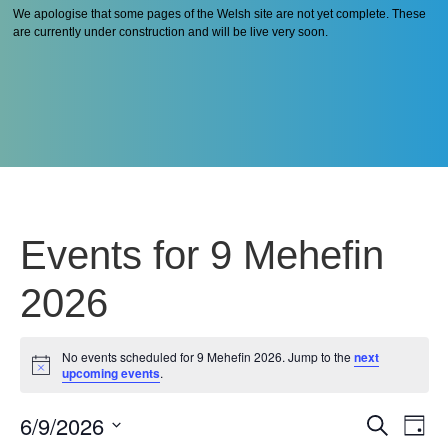
We apologise that some pages of the Welsh site are not yet complete. These
are currently under construction and will be live very soon.
Events for 9 Mehefin
2026
No events scheduled for 9 Mehefin 2026. Jump to the
next
Notice
upcoming events
.
6/9/2026
Even
Ev
Search
Day