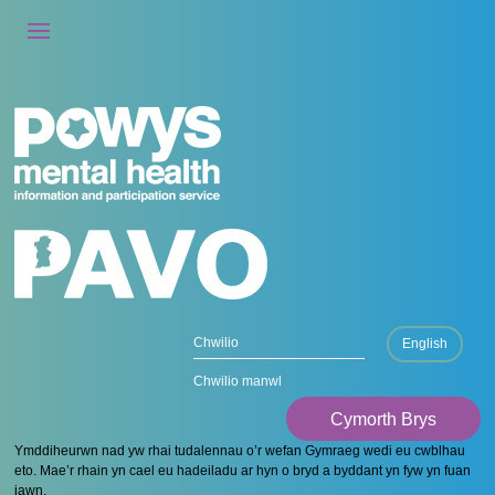
English
Chwilio manwl
Cymorth Brys
Ymddiheurwn nad yw rhai tudalennau o’r wefan Gymraeg wedi eu cwblhau
eto. Mae’r rhain yn cael eu hadeiladu ar hyn o bryd a byddant yn fyw yn fuan
iawn.