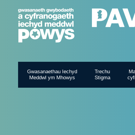
Gwasanaethau Iechyd
Trechu
Ma
Meddwl ym Mhowys
Stigma
cyf