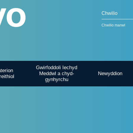
Chwilio manwl
Gwirfoddoli Iechyd
terion
Meddwl a chyd-
Newyddion
reithiol
gynhyrchu