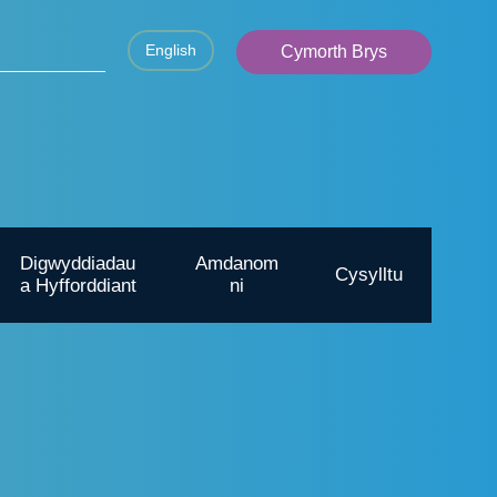
English
Cymorth Brys
Digwyddiadau
Amdanom
Cysylltu
a Hyfforddiant
ni