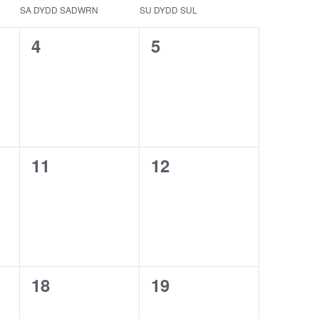
SA
DYDD SADWRN
SU
DYDD SUL
0
0
4
5
events,
events,
0
0
11
12
events,
events,
0
0
18
19
events,
events,