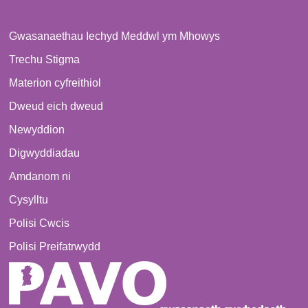
Gwasanaethau Iechyd Meddwl ym Mhowys
Trechu Stigma
Materion cyfreithiol
Dweud eich dweud
Newyddion
Digwyddiadau
Amdanom ni
Cysylltu
Polisi Cwcis
Polisi Preifatrwydd