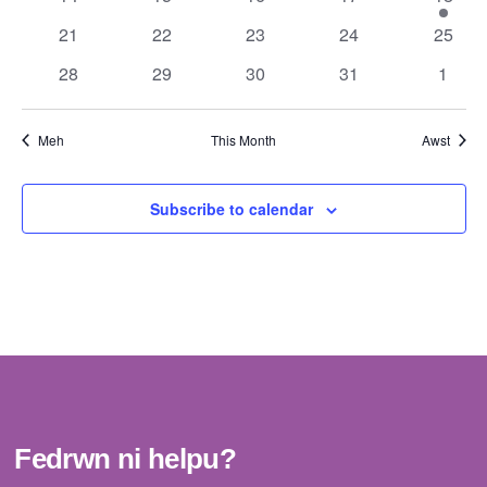
Navig
events
events
events
events
event
0
0
0
0
0
21
22
23
24
25
events
events
events
events
events
0
0
0
0
0
28
29
30
31
1
events
events
events
events
event
Meh
This Month
Awst
Subscribe to calendar
Fedrwn ni helpu?