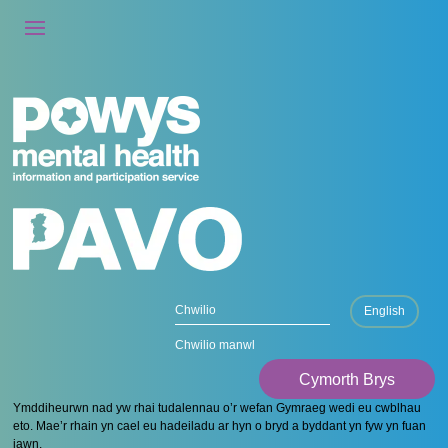
English
Chwilio manwl
Cymorth Brys
Ymddiheurwn nad yw rhai tudalennau o’r wefan Gymraeg wedi eu cwblhau
eto. Mae’r rhain yn cael eu hadeiladu ar hyn o bryd a byddant yn fyw yn fuan
iawn.