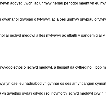
r mewn addysg uwch, ac unrhyw heriau penodol maent yn eu hwy
er gwahanol grwpiau o fyfyrwyr, ac a oes unrhyw grwpiau o fy
nol ar iechyd meddwl a lles myfyrwyr ac effaith y pandemig ar y 
wyddo ethos o iechyd meddwl, a llesiant da cyffredinol i bob my
fyrwyr yn cael eu hadnabod yn gynnar os oes arnynt angen cymort
yn gweithio gyda’i gilydd i roi’r cymorth iechyd meddwl cywir i f