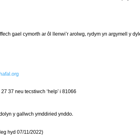
ch gael cymorth ar ôl llenwi’r arolwg, rydym yn argymell y dyle
afal.org
7 37 neu tecstiwch ‘help’ i 81066
oedolyn y gallwch ymddiried ynddo.
eg hyd 07/11/2022)