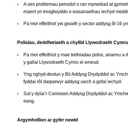
A oes problemau penodol o ran mynediad at gymorth 
maent yn trosglwyddo o wasanaethau iechyd meddwl
Pa mor effeithiol yw gwaith y sector addysg ôl-16 y
Polisïau, deddfwriaeth a chyllid Llywodraeth Cymru
Pa mor effeithiol y mae trefniadau polisi, ariannu
y gallai Llywodraeth Cymru ei wneud.
Yng nghyd-destun y Bil Addysg Drydyddol ac Ymchwi
fyddai rôl darparwyr addysg uwch a gofal iechyd.
Sut y dylai’r Comisiwn Addysg Drydyddol ac Ymchw
eang.
Argymhellion ar gyfer newid