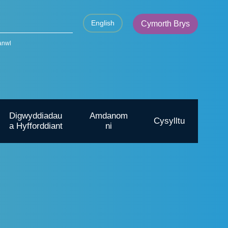
English
Cymorth Brys
anwl
Digwyddiadau
Amdanom
Cysylltu
a Hyfforddiant
ni