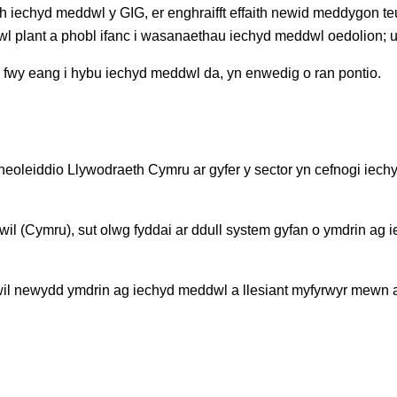
iechyd meddwl y GIG, er enghraifft effaith newid meddygon teul
 plant a phobl ifanc i wasanaethau iechyd meddwl oedolion; 
n fwy eang i hybu iechyd meddwl da, yn enwedig o ran pontio.
 a rheoleiddio Llywodraeth Cymru ar gyfer y sector yn cefnogi
l (Cymru), sut olwg fyddai ar ddull system gyfan o ymdrin ag 
il newydd ymdrin ag iechyd meddwl a llesiant myfyrwyr mewn a