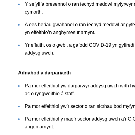
Y sefyllfa bresennol o ran iechyd meddwl myfyrwy
cymorth.
A oes heriau gwahanol o ran iechyd meddwl ar gyf
yn effeithio’n anghymesur arnynt.
Yr effaith, os o gwbl, a gafodd COVID-19 yn gyffredi
addysg uwch.
Adnabod a darpariaeth
Pa mor effeithiol yw darparwyr addysg uwch wrth hyr
ac o ryngweithio â staff.
Pa mor effeithiol yw’r sector o ran sicrhau bod my
Pa mor effeithiol y mae’r sector addysg uwch a’r GIG 
angen arnynt.