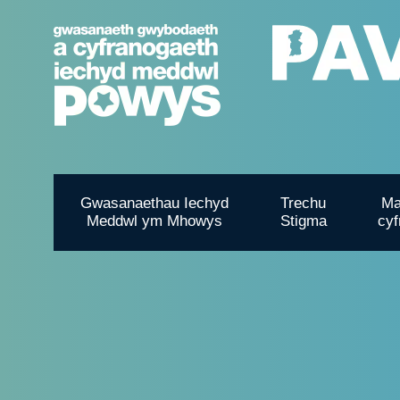
Gwasanaethau Iechyd
Trechu
Ma
Meddwl ym Mhowys
Stigma
cyf