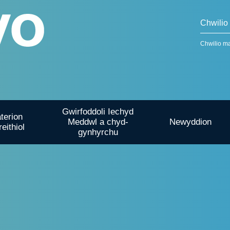
Chwilio m
Gwirfoddoli Iechyd
terion
Meddwl a chyd-
Newyddion
reithiol
gynhyrchu