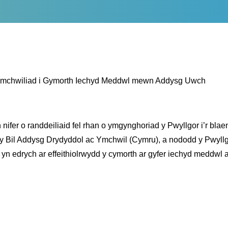
ymchwiliad i Gymorth Iechyd Meddwl mewn Addysg Uwch
er o randdeiliaid fel rhan o ymgynghoriad y Pwyllgor i’r bla
 ar y Bil Addysg Drydyddol ac Ymchwil (Cymru), a nododd y Pwyllgo
n edrych ar effeithiolrwydd y cymorth ar gyfer iechyd meddwl a 