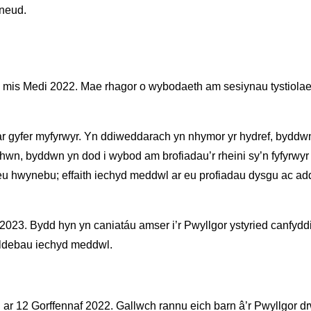
wneud.
 mis Medi 2022. Mae rhagor o wybodaeth am sesiynau tystiolaeth 
ar gyfer myfyrwyr. Yn ddiweddarach yn nhymor yr hydref, byddwn
hwn, byddwn yn dod i wybod am brofiadau’r rheini sy’n fyfyrwyr ar
n eu hwynebu; effaith iechyd meddwl ar eu profiadau dysgu ac a
023. Bydd hyn yn caniatáu amser i’r Pwyllgor ystyried canfyd
oldebau iechyd meddwl.
g ar 12 Gorffennaf 2022. Gallwch rannu eich barn â’r Pwyllgor 