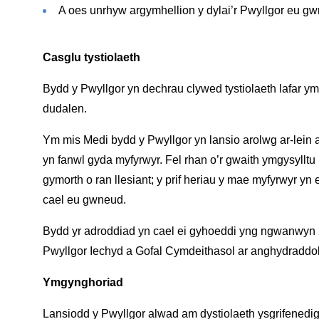
A oes unrhyw argymhellion y dylai’r Pwyllgor eu g
Casglu tystiolaeth
Bydd y Pwyllgor yn dechrau clywed tystiolaeth lafar ym
dudalen.
Ym mis Medi bydd y Pwyllgor yn lansio arolwg ar-lein 
yn fanwl gyda myfyrwyr. Fel rhan o’r gwaith ymgysylltu 
gymorth o ran llesiant; y prif heriau y mae myfyrwyr y
cael eu gwneud.
Bydd yr adroddiad yn cael ei gyhoeddi yng ngwanwyn 2
Pwyllgor Iechyd a Gofal Cymdeithasol ar anghydradd
Ymgynghoriad
Lansiodd y Pwyllgor alwad am dystiolaeth ysgrifenedi