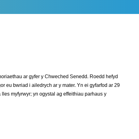
CYP – Mynd allan ar gyfer eich
iechyd meddwl
enoriaethau ar gyfer y Chweched Senedd. Roedd hefyd
r eu bwriad i ailedrych ar y mater. Yn ei gyfarfod ar 29
lles myfyrwyr; yn ogystal ag effeithiau parhaus y