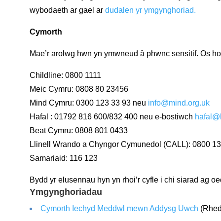
wybodaeth ar gael ar
dudalen yr ymgynghoriad.
Cymorth
Mae’r arolwg hwn yn ymwneud â phwnc sensitif. Os hoffe
Childline: 0800 1111
Meic Cymru: 0808 80 23456
Mind Cymru: 0300 123 33 93 neu
info@mind.org.uk
Hafal : 01792 816 600/832 400 neu e-bostiwch
hafal@h
Beat Cymru: 0808 801 0433
Llinell Wrando a Chyngor Cymunedol (CALL): 0800 13 2
Samariaid: 116 123
Bydd yr elusennau hyn yn rhoi’r cyfle i chi siarad ag 
Ymgynghoriadau
Cymorth Iechyd Meddwl mewn Addysg Uwch
(Rhed