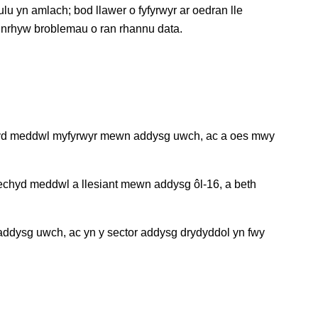
u yn amlach; bod llawer o fyfyrwyr ar oedran lle
unrhyw broblemau o ran rhannu data.
 iechyd meddwl myfyrwyr mewn addysg uwch, ac a oes mwy
iechyd meddwl a llesiant mewn addysg ôl-16, a beth
ddysg uwch, ac yn y sector addysg drydyddol yn fwy