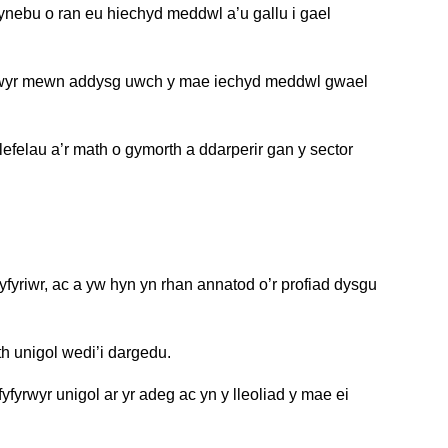
nebu o ran eu hiechyd meddwl a’u gallu i gael
fyrwyr mewn addysg uwch y mae iechyd meddwl gwael
lefelau a’r math o gymorth a ddarperir gan y sector
fyriwr, ac a yw hyn yn rhan annatod o’r profiad dysgu
h unigol wedi’i dargedu.
yfyrwyr unigol ar yr adeg ac yn y lleoliad y mae ei