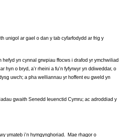
unigol ar gael o dan y tab cyfarfodydd ar frig y
 hefyd yn cynnal grwpiau ffocws i drafod yr ymchwiliad
 hyn o bryd, a’r rheini a fu’n fyfyrwyr yn ddiweddar, o
ddysg uwch; a pha welliannau yr hoffent eu gweld yn
diadau gwaith Senedd Ieuenctid Cymru; ac adroddiad y
drwy ymateb i’n hymgynghoriad. Mae rhagor o