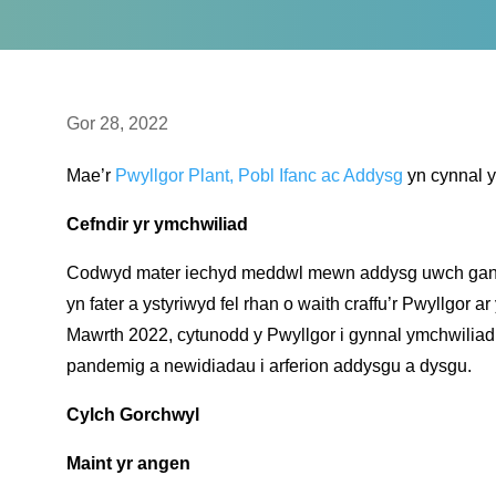
Gor 28, 2022
Mae’r
Pwyllgor Plant, Pobl Ifanc ac Addysg
yn cynnal 
Cefndir yr ymchwiliad
Codwyd mater iechyd meddwl mewn addysg uwch gan nif
yn fater a ystyriwyd fel rhan o waith craffu’r Pwyllgor
Mawrth 2022, cytunodd y Pwyllgor i gynnal ymchwiliad y
pandemig a newidiadau i arferion addysgu a dysgu.
Cylch Gorchwyl
Maint yr angen