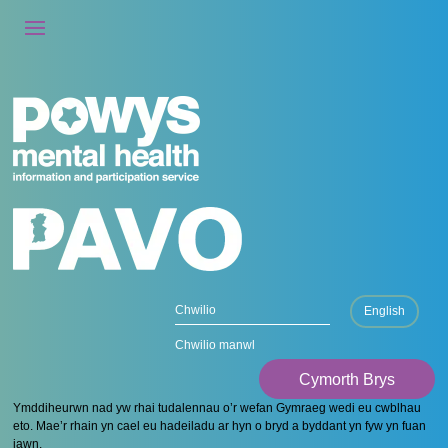
English
Chwilio manwl
Cymorth Brys
Ymddiheurwn nad yw rhai tudalennau o’r wefan Gymraeg wedi eu cwblhau
eto. Mae’r rhain yn cael eu hadeiladu ar hyn o bryd a byddant yn fyw yn fuan
iawn.