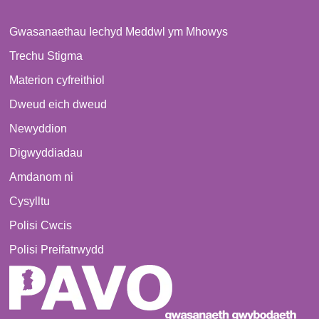
Gwasanaethau Iechyd Meddwl ym Mhowys
Trechu Stigma
Materion cyfreithiol
Dweud eich dweud
Newyddion
Digwyddiadau
Amdanom ni
Cysylltu
Polisi Cwcis
Polisi Preifatrwydd