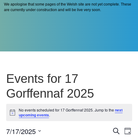
We apologise that some pages of the Welsh site are not yet complete. These
are currently under construction and will be live very soon.
Events for 17
Gorffennaf 2025
No events scheduled for 17 Gorffennaf 2025. Jump to the
next
Notice
upcoming events
.
7/17/2025
Even
Ev
Search
Day