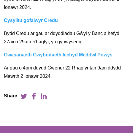
Ionawr 2024.
Cysylltu gofalwyr Credu
Bydd Credu ar gau ar ddyddiadau Gŵyl y Banc a hefyd
27ain i 29ain Rhagfyr, yn gynwysedig.
Gwasanaeth Gwybodaeth Iechyd Meddwl Powys
Ar gau o 4pm ddydd Gwener 22 Rhagfyr tan 9am ddydd
Mawrth 2 Ionawr 2024.
Share