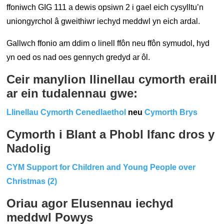
ffoniwch GIG 111 a dewis opsiwn 2 i gael eich cysylltu’n
uniongyrchol â gweithiwr iechyd meddwl yn eich ardal.
Gallwch ffonio am ddim o linell ffôn neu ffôn symudol, hyd
yn oed os nad oes gennych gredyd ar ôl.
Ceir manylion llinellau cymorth eraill
ar ein tudalennau gwe:
Llinellau Cymorth Cenedlaethol
neu
Cymorth Brys
Cymorth i Blant a Phobl Ifanc dros y
Nadolig
CYM Support for Children and Young People over
Christmas (2)
Oriau agor Elusennau iechyd
meddwl Powys