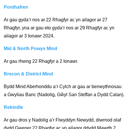
Ponthafren
Ar gau gyda’r nos ar 22 Rhagfyr ac yn ailagor ar 27
Rhagfyr, yna ar gau eto gyda’r nos ar 29 Rhagfyr ac yn
ailagor ar 3 Ionawr 2024.
Mid & North Powys Mind
Ar gau rhwng 22 Rhagfyr a 2 Ionawr.
Brecon & District Mind
Bydd Mind Aberhonddu a’r Cylch ar gau ar benwythnosau
a Gwyliau Banc (Nadolig, Gŵyl San Steffan a Dydd Calan).
Rekindle
Ar gau dros y Nadolig a’r Flwyddyn Newydd, diwrnod olaf
dydd Gwener 22 Rhagfyr ac yn ailagor ddydd Mawrth 2