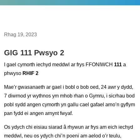
Rhag 19, 2023
GIG 111 Pwsyo 2
I gael cymorth iechyd meddwl ar frys FFONIWCH
111
a
phwyso
RHIF 2
Mae’r gwasanaeth ar gael i bobl o bob oed, 24 awr y dydd,
7 diwrnod yr wythnos ym mhob rhan o Gymru, i sicrhau bod
pobl sydd angen cymorth yn gallu cael gafael arno’n gyflym
pan fydd ei angen arnynt fwyaf.
Os ydych chi eisiau siarad â rhywun ar frys am eich iechyd
meddwl, neu os ydych chi’n poeni am aelod o’r teulu,