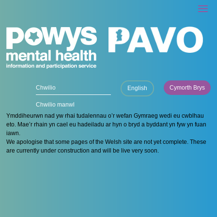
Cymorth Brys
English
Chwilio manwl
Ymddiheurwn nad yw rhai tudalennau o’r wefan Gymraeg wedi eu cwblhau
eto. Mae’r rhain yn cael eu hadeiladu ar hyn o bryd a byddant yn fyw yn fuan
iawn.
We apologise that some pages of the Welsh site are not yet complete. These
are currently under construction and will be live very soon.